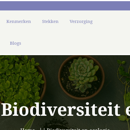
Kenmerken
Stekken
Verzorging
Blogs
:
Biodiversiteit 