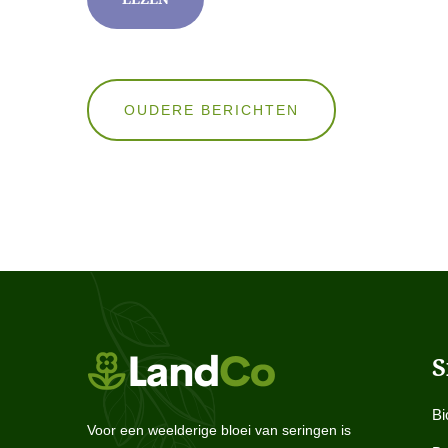
Berichten
OUDERE BERICHTEN
navigatie
S
Bi
Voor een weelderige bloei van seringen is