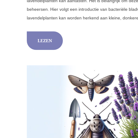
lavendelplanten kan aantasten. Het is belangrijk om dez
beheersen. Hier volgt een introductie van bacteriële bla
lavendelplanten kan worden herkend aan kleine, donker
LEZEN