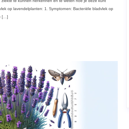
e ziekte te kunnen herkennen en te weten hoe je deze kunt
dvlek op lavendelplanten: 1. Symptomen: Bacteriële bladvlek op
e […]