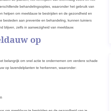
verschillende behandelingsopties, waaronder het gebruik van
nnen helpen om meeldauw te bestrijden en de gezondheid en
te besteden aan preventie en behandeling, kunnen tuiniers
d blijven, zelfs in aanwezigheid van meeldauw.
eldauw op
het belangrijk om snel actie te ondernemen om verdere schade
auw op lavendelplanten te herkennen, waaronder:
en
baar om meeldauw te bestrijden en de gezondheid van je