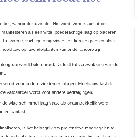
anten, waaronder lavendel. Het wordt veroorzaakt door
h manifesteren als een witte, poederachtige laag op bladeren,
ed in warme, vochtige omgevingen en kan de groei en bloei
n meeldauw op lavendelplanten kan onder andere zijn:
tengroei wordt belemmerd. Dit leidt tot verzwakking van de
ant.
r wordt voor andere ziekten en plagen. Meeldauw tast de
eze vatbaarder wordt voor andere bedreigingen.
 de witte schimmel laag vaak als onaantrekkelijk wordt
anten aantast.
aliseren, is het belangrijk om preventieve maatregelen te
rondom de planten, het vermijden van overmatig vocht en het