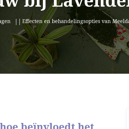
w bij Lavende
agen
Effecten en behandelingsopties van Meeld
hoe beïnvloedt het