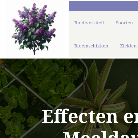
Biodiversiteit
Soorten
Bloemschikken
Ziekten
Effecten 