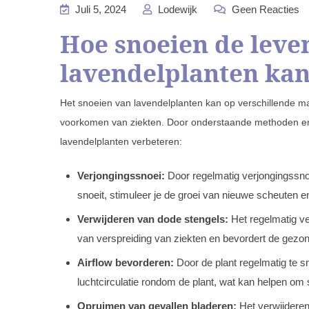
Juli 5, 2024
Lodewijk
Geen Reacties
Hoe snoeien de leve
lavendelplanten kan
Het snoeien van lavendelplanten kan op verschillende m
voorkomen van ziekten. Door onderstaande methoden en ti
lavendelplanten verbeteren:
Verjongingssnoei:
Door regelmatig verjongingssnoei
snoeit, stimuleer je de groei van nieuwe scheuten e
Verwijderen van dode stengels:
Het regelmatig ve
van verspreiding van ziekten en bevordert de gezon
Airflow bevorderen:
Door de plant regelmatig te s
luchtcirculatie rondom de plant, wat kan helpen o
Opruimen van gevallen bladeren:
Het verwijderen